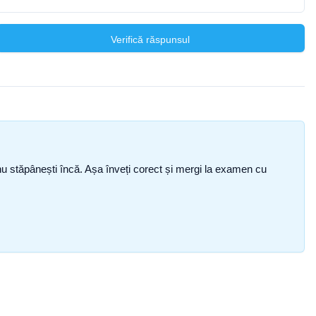
Verifică răspunsul
ce nu stăpânești încă. Așa înveți corect și mergi la examen cu