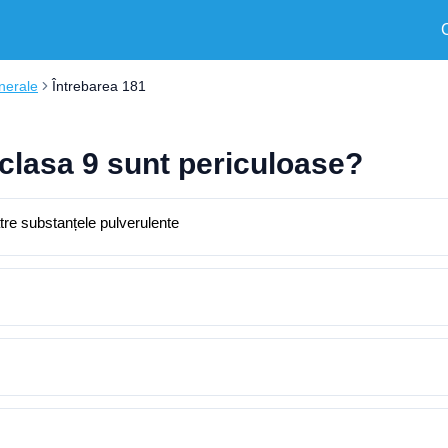
nerale
Întrebarea 181
 clasa 9 sunt periculoase?
ătre substanțele pulverulente