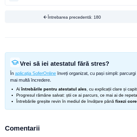
Întrebarea precedentă:
180
Vrei să iei atestatul fără stres?
În
aplicația SoferOnline
înveți organizat, cu pași simpli: parcurgi 
mai multă încredere.
Ai
întrebările pentru atestatul ales
, cu explicații clare și cap
Progresul rămâne salvat: știi ce ai parcurs, ce mai ai de repetat
Întrebările greșite revin în mediul de învățare până
fixezi cor
Comentarii