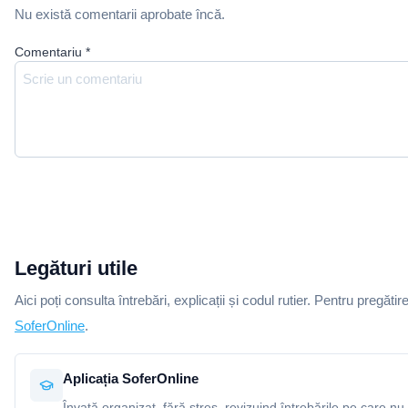
Nu există comentarii aprobate încă.
Comentariu
*
Legături utile
Aici poți consulta întrebări, explicații și codul rutier. Pentru pregătir
SoferOnline
.
Aplicația SoferOnline
Învață organizat, fără stres, revizuind întrebările pe care nu 