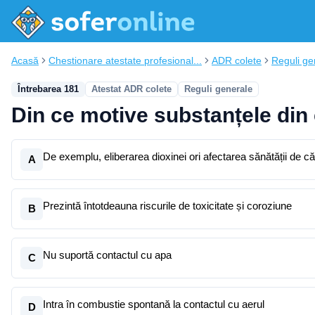
Acasă
Chestionare atestate profesional...
ADR colete
Reguli ge
Întrebarea 181
Atestat ADR colete
Reguli generale
Din ce motive substanțele din
De exemplu, eliberarea dioxinei ori afectarea sănătății de c
A
Prezintă întotdeauna riscurile de toxicitate și coroziune
B
Nu suportă contactul cu apa
C
Intra în combustie spontană la contactul cu aerul
D