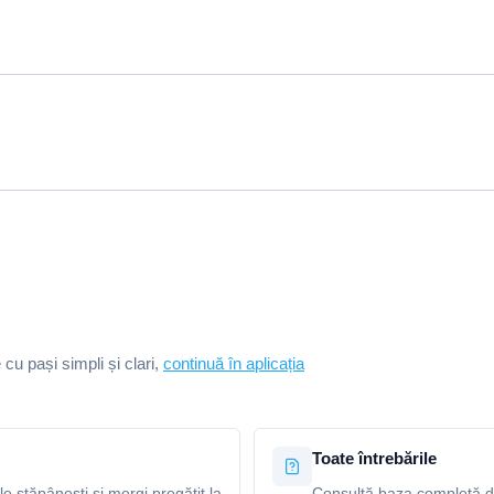
e cu pași simpli și clari,
continuă în aplicația
Toate întrebările
le stăpânești și mergi pregătit la
Consultă baza completă de