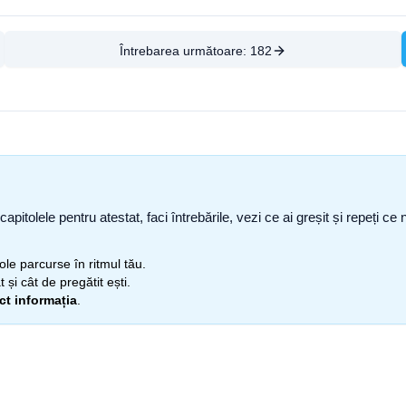
Întrebarea următoare:
182
capitolele pentru atestat, faci întrebările, vezi ce ai greșit și repeți 
itole parcurse în ritmul tău.
 și cât de pregătit ești.
ect informația
.