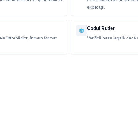
explicații.
Codul Rutier
e întrebărilor, într-un format
Verifică baza legală dacă v