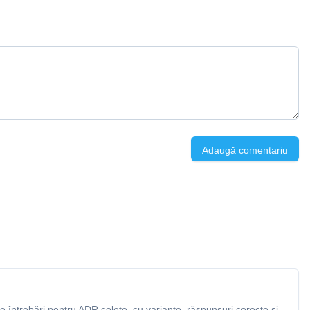
Adaugă comentariu
 întrebări pentru ADR colete, cu variante, răspunsuri corecte și