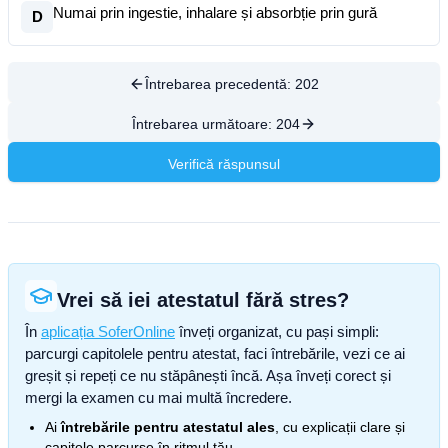
Numai prin ingestie, inhalare și absorbție prin gură
D
Întrebarea precedentă:
202
Întrebarea următoare:
204
Verifică răspunsul
Vrei să iei atestatul fără stres?
În
aplicația SoferOnline
înveți organizat, cu pași simpli:
parcurgi capitolele pentru atestat, faci întrebările, vezi ce ai
greșit și repeți ce nu stăpânești încă. Așa înveți corect și
mergi la examen cu mai multă încredere.
Ai
întrebările pentru atestatul ales
, cu explicații clare și
capitole parcurse în ritmul tău.