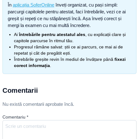
În
aplicația SoferOnline
înveți organizat, cu pași simpli:
parcurgi capitolele pentru atestat, faci întrebările, vezi ce ai
greșit și repeți ce nu stăpânești încă. Așa înveți corect și
mergi la examen cu mai multă încredere.
Ai
întrebările pentru atestatul ales
, cu explicații clare și
capitole parcurse în ritmul tău.
Progresul rămâne salvat: știi ce ai parcurs, ce mai ai de
repetat și cât de pregătit ești.
Întrebările greșite revin în mediul de învățare până
fixezi
corect informația
.
Comentarii
Nu există comentarii aprobate încă.
Comentariu
*