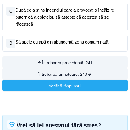
După ce a stins incendiul care a provocat o încălzire
C
puternică a coletelor, să aștepte că acestea să se
răcească
Să spele cu apă din abundență zona contaminată
D
Întrebarea precedentă:
241
Întrebarea următoare:
243
Verifică răspunsul
Vrei să iei atestatul fără stres?