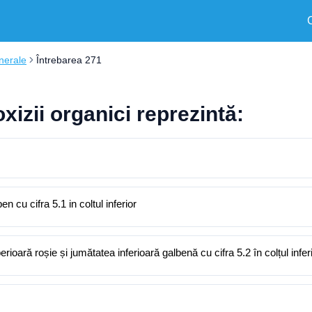
nerale
Întrebarea 271
xizii organici reprezintă:
cu cifra 5.1 in coltul inferior
oară roșie și jumătatea inferioară galbenă cu cifra 5.2 în colțul infer