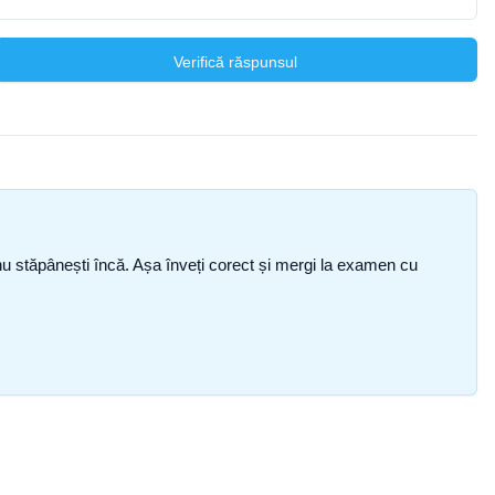
Verifică răspunsul
ce nu stăpânești încă. Așa înveți corect și mergi la examen cu