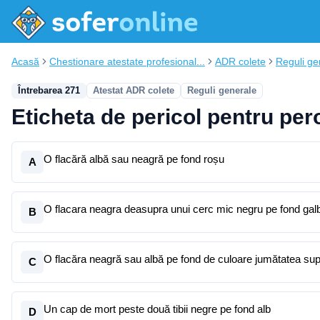
Acasă
Chestionare atestate profesional...
ADR colete
Reguli ge
Întrebarea 271
Atestat ADR colete
Reguli generale
Eticheta de pericol pentru pero
O flacără albă sau neagră pe fond roșu
A
O flacara neagra deasupra unui cerc mic negru pe fond galben 
B
O flacăra neagră sau albă pe fond de culoare jumătatea superi
C
Un cap de mort peste două tibii negre pe fond alb
D