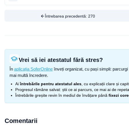
Întrebarea precedentă:
270
Vrei să iei atestatul fără stres?
În
aplicația SoferOnline
înveți organizat, cu pași simpli: parcurgi 
mai multă încredere.
Ai
întrebările pentru atestatul ales
, cu explicații clare și cap
Progresul rămâne salvat: știi ce ai parcurs, ce mai ai de repetat
Întrebările greșite revin în mediul de învățare până
fixezi cor
Comentarii