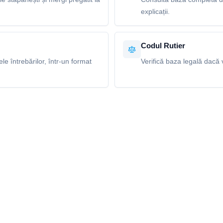
explicații.
Codul Rutier
e întrebărilor, într-un format
Verifică baza legală dacă v