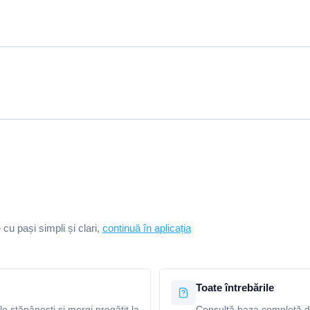
e cu pași simpli și clari,
continuă în aplicația
Toate întrebările
le stăpânești și mergi pregătit la
Consultă baza completă de