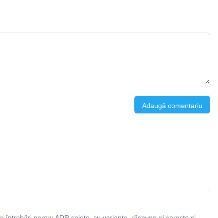
Adaugă comentariu
 întrebări pentru ADR colete, cu variante, răspunsuri corecte și