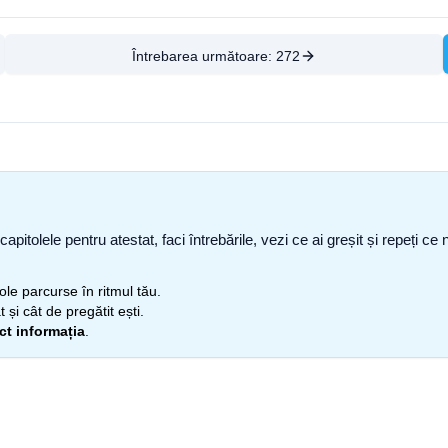
Întrebarea următoare:
272
capitolele pentru atestat, faci întrebările, vezi ce ai greșit și repeți 
itole parcurse în ritmul tău.
 și cât de pregătit ești.
ect informația
.