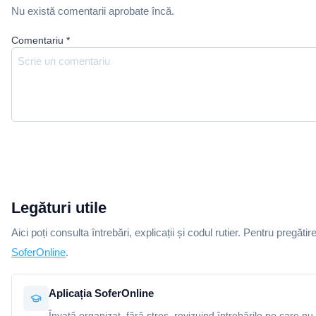
Nu există comentarii aprobate încă.
Comentariu
*
Legături utile
Aici poți consulta întrebări, explicații și codul rutier. Pentru pregătir
SoferOnline
.
Aplicația SoferOnline
Învață organizat, fără stres, revizuind întrebările pe care nu 