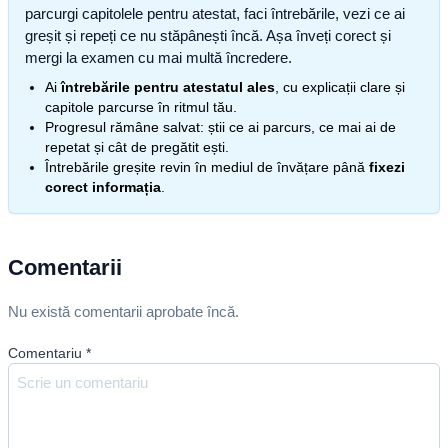
parcurgi capitolele pentru atestat, faci întrebările, vezi ce ai
greșit și repeți ce nu stăpânești încă. Așa înveți corect și
mergi la examen cu mai multă încredere.
Ai
întrebările pentru atestatul ales
, cu explicații clare și
capitole parcurse în ritmul tău.
Progresul rămâne salvat: știi ce ai parcurs, ce mai ai de
repetat și cât de pregătit ești.
Întrebările greșite revin în mediul de învățare până
fixezi
corect informația
.
Comentarii
Nu există comentarii aprobate încă.
Comentariu
*