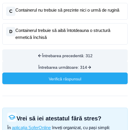
Containerul nu trebuie să prezinte nici o urmă de rugină
C
Containerul trebuie să aibă întotdeauna o structură
D
ermetică închisă
Întrebarea precedentă:
312
Întrebarea următoare:
314
Verifică răspunsul
Vrei să iei atestatul fără stres?
În
aplicația SoferOnline
înveți organizat, cu pași simpli: