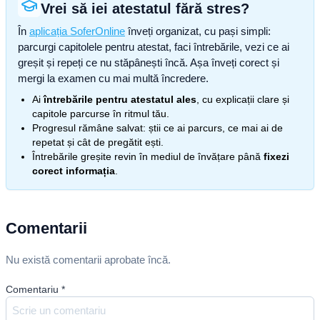
Vrei să iei atestatul fără stres?
În
aplicația SoferOnline
înveți organizat, cu pași simpli:
parcurgi capitolele pentru atestat, faci întrebările, vezi ce ai
greșit și repeți ce nu stăpânești încă. Așa înveți corect și
mergi la examen cu mai multă încredere.
Ai
întrebările pentru atestatul ales
, cu explicații clare și
capitole parcurse în ritmul tău.
Progresul rămâne salvat: știi ce ai parcurs, ce mai ai de
repetat și cât de pregătit ești.
Întrebările greșite revin în mediul de învățare până
fixezi
corect informația
.
Comentarii
Nu există comentarii aprobate încă.
Comentariu
*