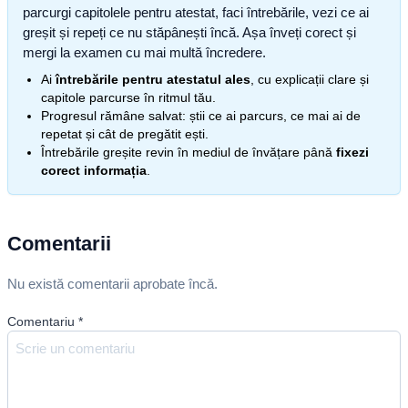
parcurgi capitolele pentru atestat, faci întrebările, vezi ce ai
greșit și repeți ce nu stăpânești încă. Așa înveți corect și
mergi la examen cu mai multă încredere.
Ai
întrebările pentru atestatul ales
, cu explicații clare și
capitole parcurse în ritmul tău.
Progresul rămâne salvat: știi ce ai parcurs, ce mai ai de
repetat și cât de pregătit ești.
Întrebările greșite revin în mediul de învățare până
fixezi
corect informația
.
Comentarii
Nu există comentarii aprobate încă.
Comentariu
*