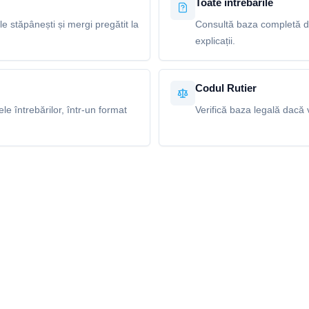
Toate întrebările
le stăpânești și mergi pregătit la
Consultă baza completă de
explicații.
Codul Rutier
e întrebărilor, într-un format
Verifică baza legală dacă v