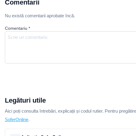
Comentarii
Nu există comentarii aprobate încă.
Comentariu
*
Legături utile
Aici poți consulta întrebări, explicații și codul rutier. Pentru pregătir
SoferOnline
.