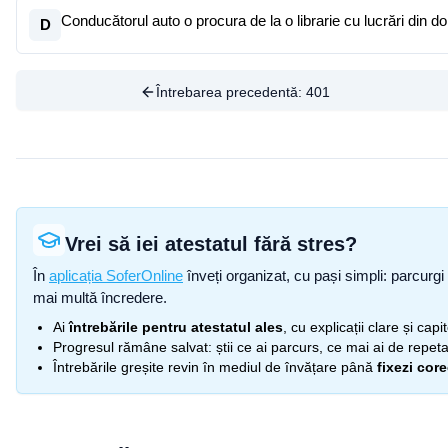
Conducătorul auto o procura de la o librarie cu lucrări din do
D
Întrebarea precedentă:
401
Vrei să iei atestatul fără stres?
În
aplicația SoferOnline
înveți organizat, cu pași simpli: parcurgi 
mai multă încredere.
Ai
întrebările pentru atestatul ales
, cu explicații clare și cap
Progresul rămâne salvat: știi ce ai parcurs, ce mai ai de repetat
Întrebările greșite revin în mediul de învățare până
fixezi cor