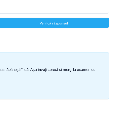
Verifică răspunsul
ce nu stăpânești încă. Așa înveți corect și mergi la examen cu