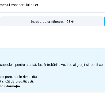
meniul transportului rutier
Întrebarea următoare:
403
capitolele pentru atestat, faci întrebările, vezi ce ai greșit și repeți 
itole parcurse în ritmul tău.
 și cât de pregătit ești.
ect informația
.