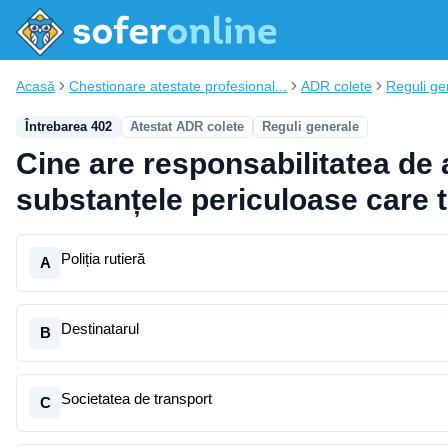
Acasă
Chestionare atestate profesional...
ADR colete
Reguli ge
Întrebarea 402
Atestat ADR colete
Reguli generale
Cine are responsabilitatea de a
substanțele periculoase care 
Poliția rutieră
A
Destinatarul
B
Societatea de transport
C