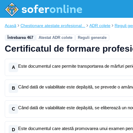
Acasă
Chestionare atestate profesional...
ADR colete
Reguli ge
Întrebarea 467
Atestat ADR colete
Reguli generale
Certificatul de formare profes
Este documentul care permite transportarea de mărfuri peri
A
Când dată de valabilitate este depășită, se prevede o amânar
B
Când dată de valabilitate este depășită, se eliberează un no
C
Este documentul care atestă promovarea unui examen pentru
D