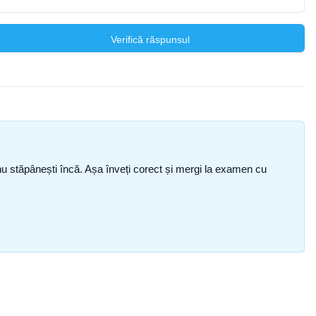
Verifică răspunsul
ce nu stăpânești încă. Așa înveți corect și mergi la examen cu