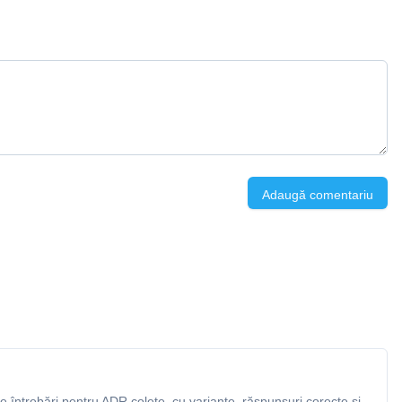
Adaugă comentariu
 întrebări pentru ADR colete, cu variante, răspunsuri corecte și