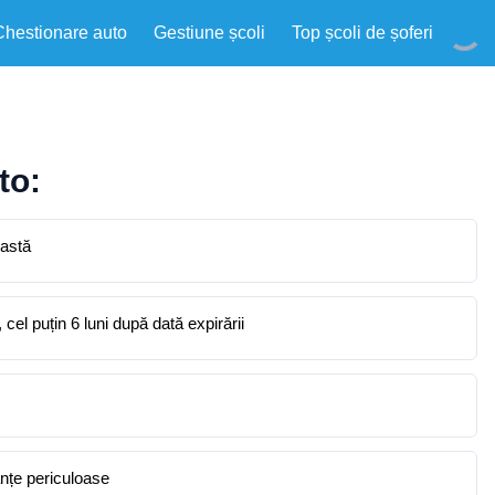
Chestionare auto
Gestiune școli
Top școli de șoferi
to:
eastă
el puțin 6 luni după dată expirării
nțe periculoase