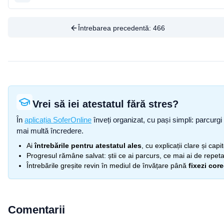
Întrebarea precedentă:
466
Vrei să iei atestatul fără stres?
În
aplicația SoferOnline
înveți organizat, cu pași simpli: parcurgi 
mai multă încredere.
Ai
întrebările pentru atestatul ales
, cu explicații clare și cap
Progresul rămâne salvat: știi ce ai parcurs, ce mai ai de repetat
Întrebările greșite revin în mediul de învățare până
fixezi cor
Comentarii