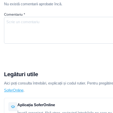
Nu există comentarii aprobate încă.
Comentariu
*
Legături utile
Aici poți consulta întrebări, explicații și codul rutier. Pentru pregătir
SoferOnline
.
Aplicația SoferOnline
Învață organizat, fără stres, revizuind întrebările pe care nu 