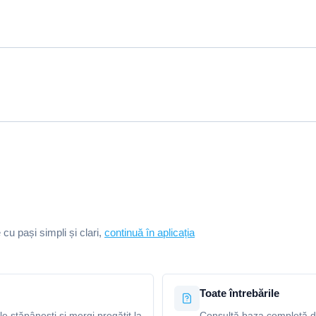
e cu pași simpli și clari,
continuă în aplicația
Toate întrebările
le stăpânești și mergi pregătit la
Consultă baza completă de