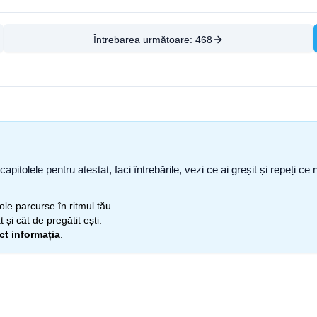
Întrebarea următoare:
468
capitolele pentru atestat, faci întrebările, vezi ce ai greșit și repeți 
itole parcurse în ritmul tău.
 și cât de pregătit ești.
ect informația
.