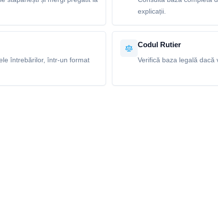
explicații.
Codul Rutier
e întrebărilor, într-un format
Verifică baza legală dacă v