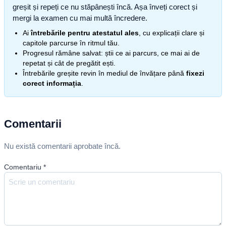
greșit și repeți ce nu stăpânești încă. Așa înveți corect și
mergi la examen cu mai multă încredere.
Ai
întrebările pentru atestatul ales
, cu explicații clare și
capitole parcurse în ritmul tău.
Progresul rămâne salvat: știi ce ai parcurs, ce mai ai de
repetat și cât de pregătit ești.
Întrebările greșite revin în mediul de învățare până
fixezi
corect informația
.
Comentarii
Nu există comentarii aprobate încă.
Comentariu
*