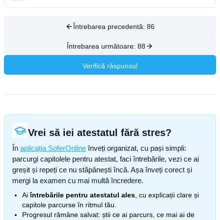
Întrebarea precedentă:
86
Întrebarea următoare:
88
Verifică răspunsul
Vrei să iei atestatul fără stres?
În
aplicația SoferOnline
înveți organizat, cu pași simpli:
parcurgi capitolele pentru atestat, faci întrebările, vezi ce ai
greșit și repeți ce nu stăpânești încă. Așa înveți corect și
mergi la examen cu mai multă încredere.
Ai
întrebările pentru atestatul ales
, cu explicații clare și
capitole parcurse în ritmul tău.
Progresul rămâne salvat: știi ce ai parcurs, ce mai ai de