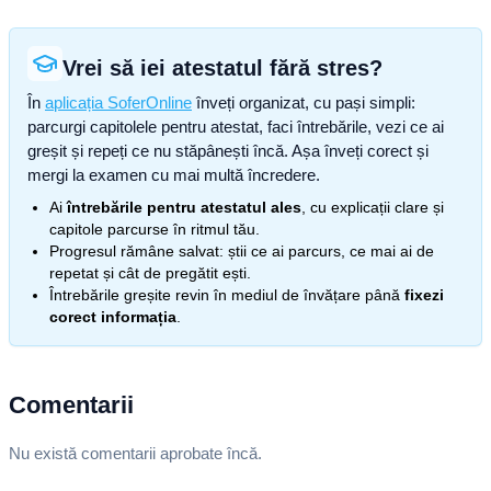
Vrei să iei atestatul fără stres?
În
aplicația SoferOnline
înveți organizat, cu pași simpli:
parcurgi capitolele pentru atestat, faci întrebările, vezi ce ai
greșit și repeți ce nu stăpânești încă. Așa înveți corect și
mergi la examen cu mai multă încredere.
Ai
întrebările pentru atestatul ales
, cu explicații clare și
capitole parcurse în ritmul tău.
Progresul rămâne salvat: știi ce ai parcurs, ce mai ai de
repetat și cât de pregătit ești.
Întrebările greșite revin în mediul de învățare până
fixezi
corect informația
.
Comentarii
Nu există comentarii aprobate încă.