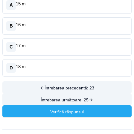
15 m
A
16 m
B
17 m
C
18 m
D
Întrebarea precedentă:
23
Întrebarea următoare:
25
Verifică răspunsul