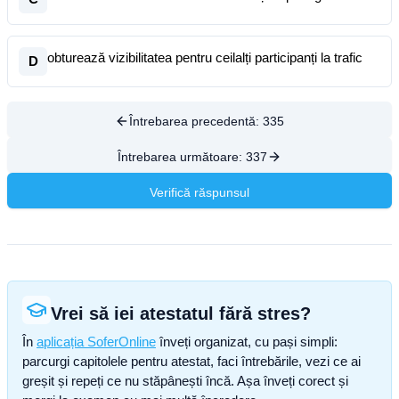
obturează vizibilitatea pentru ceilalți participanți la trafic
D
Întrebarea precedentă:
335
Întrebarea următoare:
337
Verifică răspunsul
Vrei să iei atestatul fără stres?
În
aplicația SoferOnline
înveți organizat, cu pași simpli:
parcurgi capitolele pentru atestat, faci întrebările, vezi ce ai
greșit și repeți ce nu stăpânești încă. Așa înveți corect și