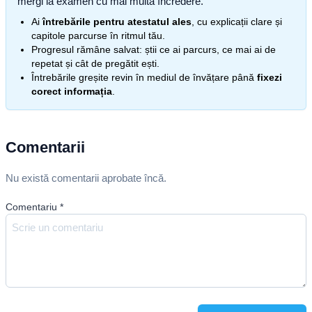
mergi la examen cu mai multă încredere.
Ai
întrebările pentru atestatul ales
, cu explicații clare și
capitole parcurse în ritmul tău.
Progresul rămâne salvat: știi ce ai parcurs, ce mai ai de
repetat și cât de pregătit ești.
Întrebările greșite revin în mediul de învățare până
fixezi
corect informația
.
Comentarii
Nu există comentarii aprobate încă.
Comentariu
*