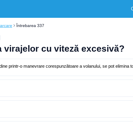
carcare
Întrebarea 337
 virajelor cu viteză excesivă?
dine printr-o manevrare corespunzătoare a volanului, se pot elimina toat