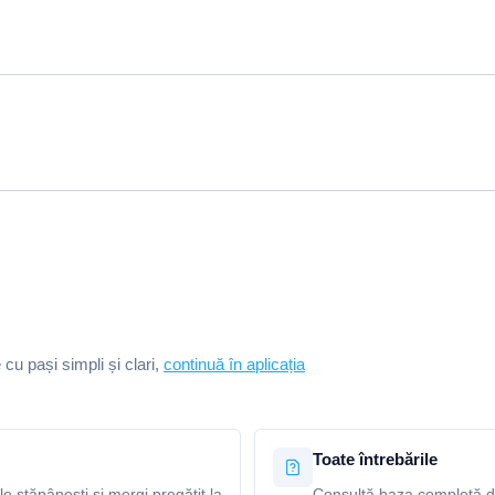
e cu pași simpli și clari,
continuă în aplicația
Toate întrebările
le stăpânești și mergi pregătit la
Consultă baza completă de