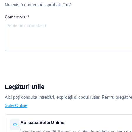
Nu există comentarii aprobate încă.
Comentariu
*
Legături utile
Aici poți consulta întrebări, explicații și codul rutier. Pentru pregătir
SoferOnline
.
Aplicația SoferOnline
Învață organizat, fără stres, revizuind întrebările pe care nu 