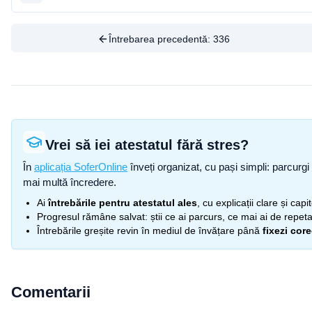
Întrebarea precedentă:
336
Vrei să iei atestatul fără stres?
În
aplicația SoferOnline
înveți organizat, cu pași simpli: parcurgi 
mai multă încredere.
Ai
întrebările pentru atestatul ales
, cu explicații clare și cap
Progresul rămâne salvat: știi ce ai parcurs, ce mai ai de repetat
Întrebările greșite revin în mediul de învățare până
fixezi cor
Comentarii