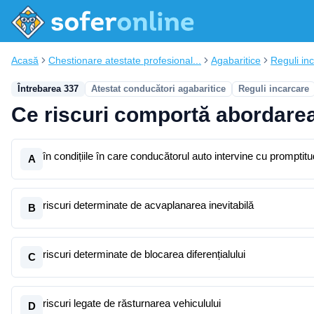
Acasă
Chestionare atestate profesional...
Agabaritice
Reguli in
Întrebarea 337
Atestat conducători agabaritice
Reguli incarcare
Ce riscuri comportă abordarea
în condițiile în care conducătorul auto intervine cu promptitu
A
riscuri determinate de acvaplanarea inevitabilă
B
riscuri determinate de blocarea diferențialului
C
riscuri legate de răsturnarea vehiculului
D