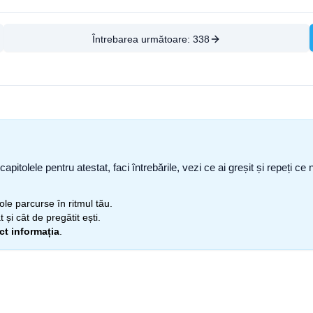
Întrebarea următoare:
338
capitolele pentru atestat, faci întrebările, vezi ce ai greșit și repeți 
itole parcurse în ritmul tău.
 și cât de pregătit ești.
ect informația
.