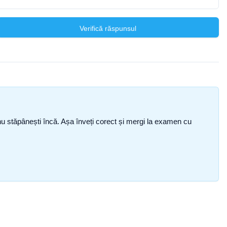
Verifică răspunsul
ce nu stăpânești încă. Așa înveți corect și mergi la examen cu