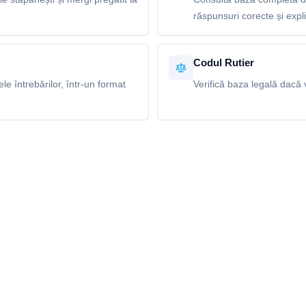
răspunsuri corecte și explic
Codul Rutier
e întrebărilor, într-un format
Verifică baza legală dacă v