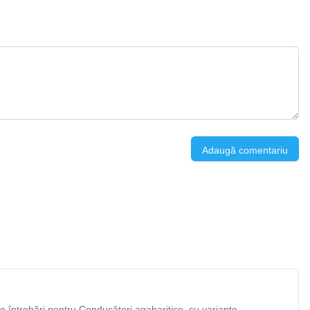
Adaugă comentariu
 întrebări pentru Conducători agabaritice, cu variante,