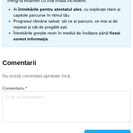
mergi la examen cu mai multă încredere.
Ai
întrebările pentru atestatul ales
, cu explicații clare și
capitole parcurse în ritmul tău.
Progresul rămâne salvat: știi ce ai parcurs, ce mai ai de
repetat și cât de pregătit ești.
Întrebările greșite revin în mediul de învățare până
fixezi
corect informația
.
Comentarii
Nu există comentarii aprobate încă.
Comentariu
*