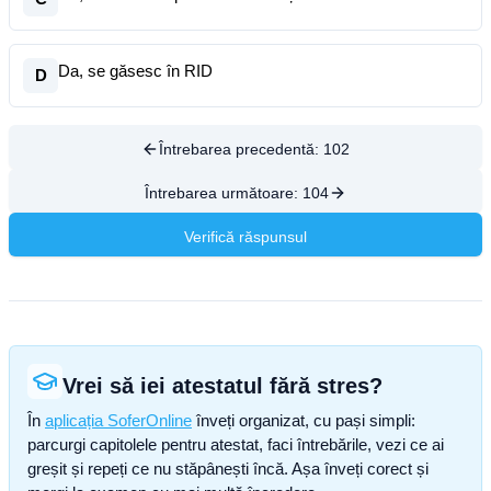
Da, se găsesc în RID
D
Întrebarea precedentă:
102
Întrebarea următoare:
104
Verifică răspunsul
Vrei să iei atestatul fără stres?
În
aplicația SoferOnline
înveți organizat, cu pași simpli:
parcurgi capitolele pentru atestat, faci întrebările, vezi ce ai
greșit și repeți ce nu stăpânești încă. Așa înveți corect și