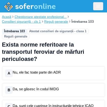
Acasă
Chestionare atestate profesional...
Consilieri siguranță - cls 1
Reguli generale
Întrebarea 103
Întrebarea 103
Atestat consilieri de siguranță - clasa 1
Reguli generale
Exista norme referitoare la
transportul feroviar de mărfuri
periculoase?
Nu, ele fac toate parte din ADR
A
Da, se găsesc în codul IMDG
B
Da, sunt cele cuprinse în instrucțiunile tehnice ICAO
C