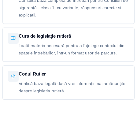
Consultă baza completă de întrebări pentru Consilieri de
siguranță - clasa 1, cu variante, răspunsuri corecte și
explicații.
Curs de legislație rutieră
Toată materia necesară pentru a înțelege contextul din
spatele întrebărilor, într-un format ușor de parcurs.
Codul Rutier
Verifică baza legală dacă vrei informații mai amănunțite
despre legislația rutieră.