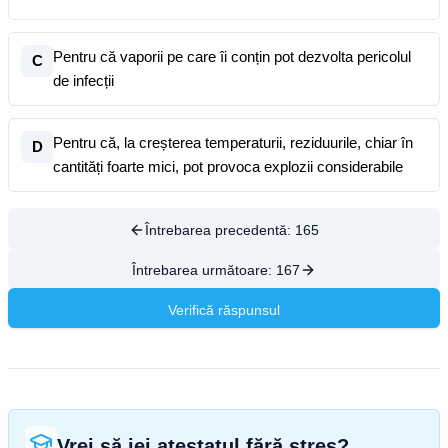
Pentru că vaporii pe care îi conțin pot dezvolta pericolul
C
de infecții
Pentru că, la creșterea temperaturii, reziduurile, chiar în
D
cantități foarte mici, pot provoca explozii considerabile
Întrebarea precedentă:
165
Întrebarea următoare:
167
Verifică răspunsul
Vrei să iei atestatul fără stres?