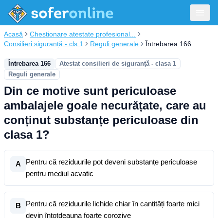
Acasă
Chestionare atestate profesional...
Consilieri siguranță - cls 1
Reguli generale
Întrebarea 166
Întrebarea 166
Atestat consilieri de siguranță - clasa 1
Reguli generale
Din ce motive sunt periculoase
ambalajele goale necurățate, care au
conținut substanțe periculoase din
clasa 1?
Pentru că reziduurile pot deveni substanțe periculoase
A
pentru mediul acvatic
Pentru că reziduurile lichide chiar în cantități foarte mici
B
devin întotdeauna foarte corozive