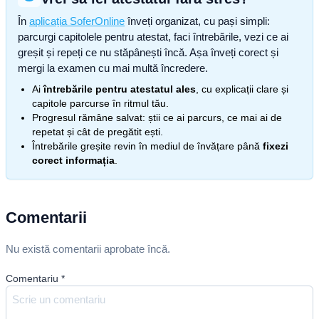
În
aplicația SoferOnline
înveți organizat, cu pași simpli:
parcurgi capitolele pentru atestat, faci întrebările, vezi ce ai
greșit și repeți ce nu stăpânești încă. Așa înveți corect și
mergi la examen cu mai multă încredere.
Ai
întrebările pentru atestatul ales
, cu explicații clare și
capitole parcurse în ritmul tău.
Progresul rămâne salvat: știi ce ai parcurs, ce mai ai de
repetat și cât de pregătit ești.
Întrebările greșite revin în mediul de învățare până
fixezi
corect informația
.
Comentarii
Nu există comentarii aprobate încă.
Comentariu
*