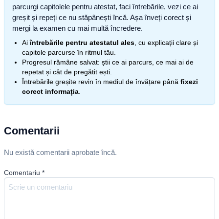
parcurgi capitolele pentru atestat, faci întrebările, vezi ce ai
greșit și repeți ce nu stăpânești încă. Așa înveți corect și
mergi la examen cu mai multă încredere.
Ai
întrebările pentru atestatul ales
, cu explicații clare și
capitole parcurse în ritmul tău.
Progresul rămâne salvat: știi ce ai parcurs, ce mai ai de
repetat și cât de pregătit ești.
Întrebările greșite revin în mediul de învățare până
fixezi
corect informația
.
Comentarii
Nu există comentarii aprobate încă.
Comentariu
*