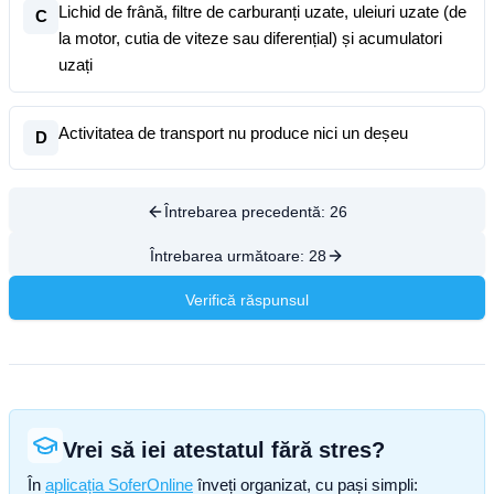
Lichid de frână, filtre de carburanți uzate, uleiuri uzate (de
C
la motor, cutia de viteze sau diferențial) și acumulatori
uzați
Activitatea de transport nu produce nici un deșeu
D
Întrebarea precedentă:
26
Întrebarea următoare:
28
Verifică răspunsul
Vrei să iei atestatul fără stres?
În
aplicația SoferOnline
înveți organizat, cu pași simpli: