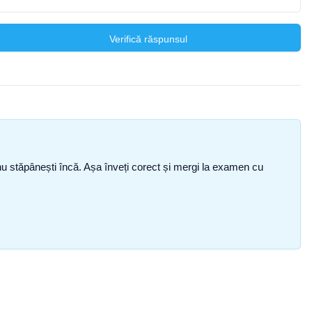
Verifică răspunsul
ce nu stăpânești încă. Așa înveți corect și mergi la examen cu