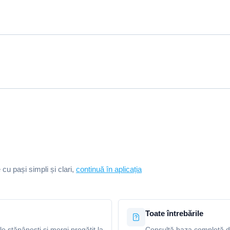
e cu pași simpli și clari,
continuă în aplicația
Toate întrebările
le stăpânești și mergi pregătit la
Consultă baza completă de 