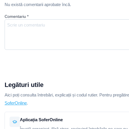
Nu există comentarii aprobate încă.
Comentariu
*
Legături utile
Aici poți consulta întrebări, explicații și codul rutier. Pentru pregătir
SoferOnline
.
Aplicația SoferOnline
Învață organizat, fără stres, revizuind întrebările pe care nu 