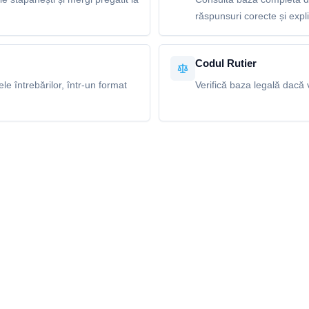
răspunsuri corecte și explic
Codul Rutier
e întrebărilor, într-un format
Verifică baza legală dacă v