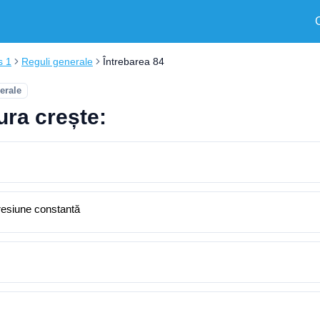
s 1
Reguli generale
Întrebarea 84
erale
ura crește:
presiune constantă