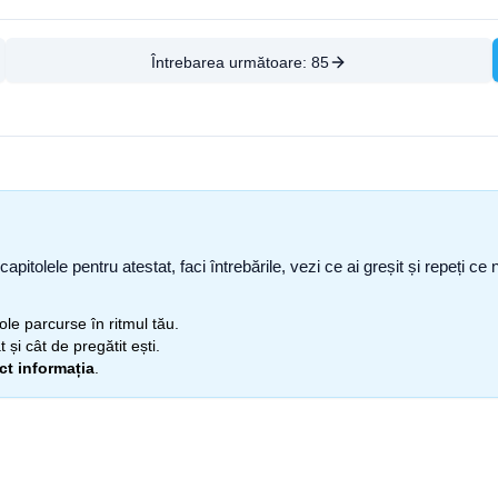
Întrebarea următoare:
85
capitolele pentru atestat, faci întrebările, vezi ce ai greșit și repeți 
itole parcurse în ritmul tău.
 și cât de pregătit ești.
ect informația
.