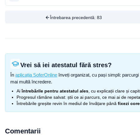
Întrebarea precedentă:
83
Vrei să iei atestatul fără stres?
În
aplicația SoferOnline
înveți organizat, cu pași simpli: parcurgi 
mai multă încredere.
Ai
întrebările pentru atestatul ales
, cu explicații clare și cap
Progresul rămâne salvat: știi ce ai parcurs, ce mai ai de repetat
Întrebările greșite revin în mediul de învățare până
fixezi cor
Comentarii