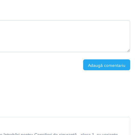
Adaugă comentariu
întrebări pentru Consilieri de siguranță - clasa 1, cu variante,