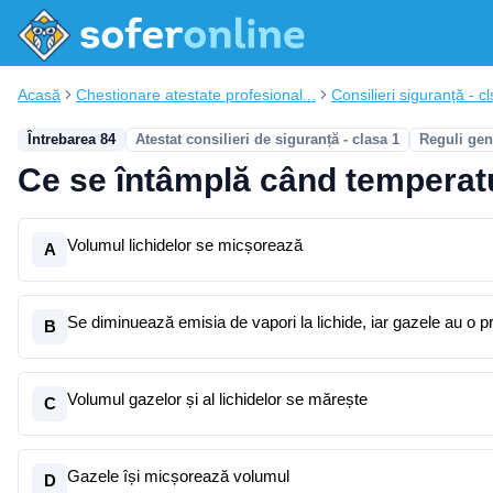
Acasă
Chestionare atestate profesional...
Consilieri siguranță - cl
Întrebarea 84
Atestat consilieri de siguranță - clasa 1
Reguli gen
Ce se întâmplă când temperat
Volumul lichidelor se micșorează
A
Se diminuează emisia de vapori la lichide, iar gazele au o 
B
Volumul gazelor și al lichidelor se mărește
C
Gazele își micșorează volumul
D