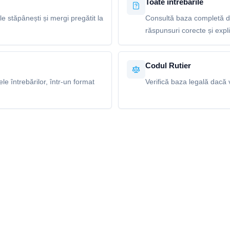
Toate întrebările
le stăpânești și mergi pregătit la
Consultă baza completă de 
răspunsuri corecte și explic
Codul Rutier
e întrebărilor, într-un format
Verifică baza legală dacă v