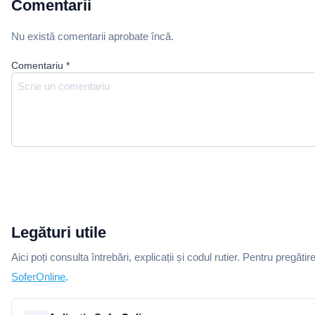
Comentarii
Nu există comentarii aprobate încă.
Comentariu
*
Legături utile
Aici poți consulta întrebări, explicații și codul rutier. Pentru pregătir
SoferOnline
.