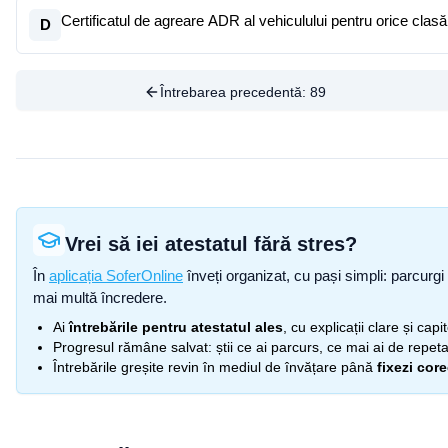
Certificatul de agreare ADR al vehiculului pentru orice clas
D
Întrebarea precedentă:
89
Vrei să iei atestatul fără stres?
În
aplicația SoferOnline
înveți organizat, cu pași simpli: parcurgi 
mai multă încredere.
Ai
întrebările pentru atestatul ales
, cu explicații clare și cap
Progresul rămâne salvat: știi ce ai parcurs, ce mai ai de repetat
Întrebările greșite revin în mediul de învățare până
fixezi cor