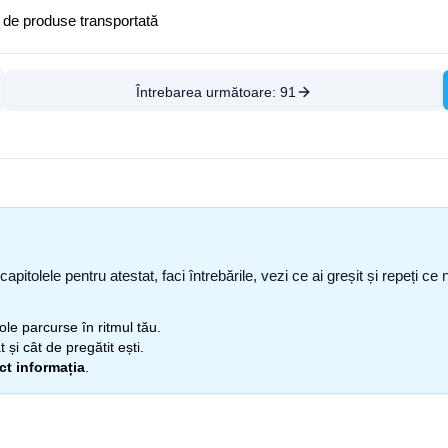
ă de produse transportată
Întrebarea următoare:
91
capitolele pentru atestat, faci întrebările, vezi ce ai greșit și repeți 
itole parcurse în ritmul tău.
 și cât de pregătit ești.
ect informația
.