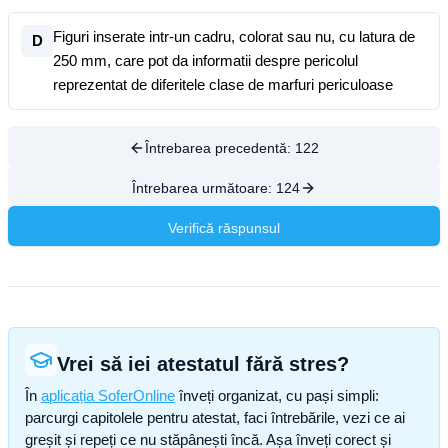
Figuri inserate intr-un cadru, colorat sau nu, cu latura de
D
250 mm, care pot da informatii despre pericolul
reprezentat de diferitele clase de marfuri periculoase
Întrebarea precedentă:
122
Întrebarea următoare:
124
Verifică răspunsul
Vrei să iei atestatul fără stres?
În
aplicația SoferOnline
înveți organizat, cu pași simpli:
parcurgi capitolele pentru atestat, faci întrebările, vezi ce ai
greșit și repeți ce nu stăpânești încă. Așa înveți corect și