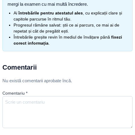
mergi la examen cu mai multă încredere.
Ai
întrebările pentru atestatul ales
, cu explicații clare și
capitole parcurse în ritmul tău.
Progresul rămâne salvat: știi ce ai parcurs, ce mai ai de
repetat și cât de pregătit ești.
Întrebările greșite revin în mediul de învățare până
fixezi
corect informația
.
Comentarii
Nu există comentarii aprobate încă.
Comentariu
*