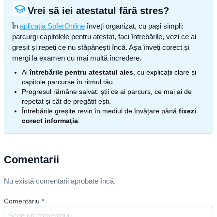
Vrei să iei atestatul fără stres?
În
aplicația SoferOnline
înveți organizat, cu pași simpli:
parcurgi capitolele pentru atestat, faci întrebările, vezi ce ai
greșit și repeți ce nu stăpânești încă. Așa înveți corect și
mergi la examen cu mai multă încredere.
Ai
întrebările pentru atestatul ales
, cu explicații clare și
capitole parcurse în ritmul tău.
Progresul rămâne salvat: știi ce ai parcurs, ce mai ai de
repetat și cât de pregătit ești.
Întrebările greșite revin în mediul de învățare până
fixezi
corect informația
.
Comentarii
Nu există comentarii aprobate încă.
Comentariu
*