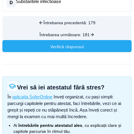
Substantele infectioase
D
Întrebarea precedentă:
179
Întrebarea următoare:
181
Verifică răspunsul
Vrei să iei atestatul fără stres?
În
aplicația SoferOnline
înveți organizat, cu pași simpli:
parcurgi capitolele pentru atestat, faci întrebările, vezi ce ai
greșit și repeți ce nu stăpânești încă. Așa înveți corect și
mergi la examen cu mai multă încredere.
Ai
întrebările pentru atestatul ales
, cu explicații clare și
capitole parcurse în ritmul tău.