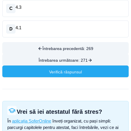
4.3
C
4.1
D
Întrebarea precedentă:
269
Întrebarea următoare:
271
Verifică răspunsul
Vrei să iei atestatul fără stres?
În
aplicația SoferOnline
înveți organizat, cu pași simpli:
parcurgi capitolele pentru atestat, faci întrebările, vezi ce ai