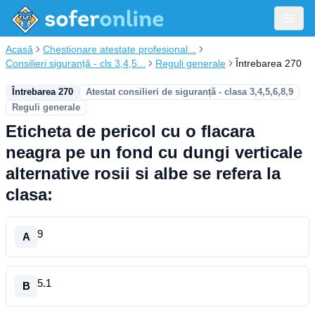
Acasă
Chestionare atestate profesional...
Consilieri siguranță - cls 3,4,5...
Reguli generale
Întrebarea 270
Întrebarea 270
Atestat consilieri de siguranță - clasa 3,4,5,6,8,9
Reguli generale
Eticheta de pericol cu o flacara
neagra pe un fond cu dungi verticale
alternative rosii si albe se refera la
clasa:
9
A
5.1
B