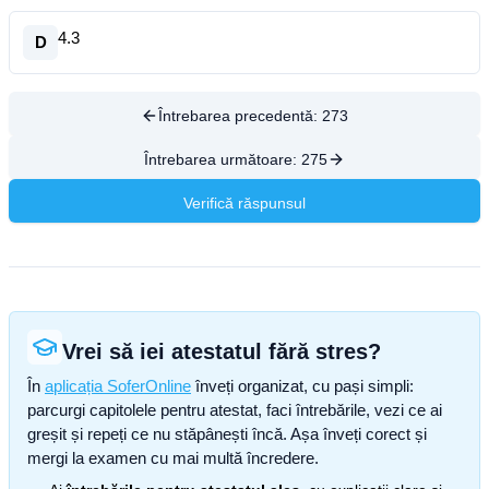
4.3
D
Întrebarea precedentă:
273
Întrebarea următoare:
275
Verifică răspunsul
Vrei să iei atestatul fără stres?
În
aplicația SoferOnline
înveți organizat, cu pași simpli:
parcurgi capitolele pentru atestat, faci întrebările, vezi ce ai
greșit și repeți ce nu stăpânești încă. Așa înveți corect și
mergi la examen cu mai multă încredere.