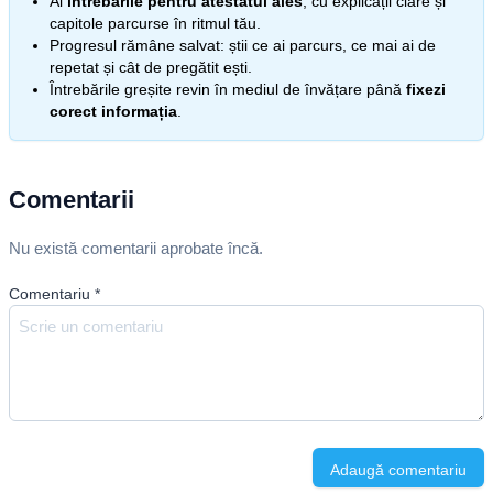
Ai
întrebările pentru atestatul ales
, cu explicații clare și
capitole parcurse în ritmul tău.
Progresul rămâne salvat: știi ce ai parcurs, ce mai ai de
repetat și cât de pregătit ești.
Întrebările greșite revin în mediul de învățare până
fixezi
corect informația
.
Comentarii
Nu există comentarii aprobate încă.
Comentariu
*
Adaugă comentariu