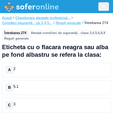
Acasă
Chestionare atestate profesional...
Consilieri siguranță - cls 3,4,5...
Reguli generale
Întrebarea 274
Întrebarea 274
Atestat consilieri de siguranță - clasa 3,4,5,6,8,9
Reguli generale
Eticheta cu o flacara neagra sau alba
pe fond albastru se refera la clasa:
2
A
5.1
B
3
C