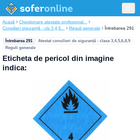
Acasă
Chestionare atestate profesional...
Consilieri siguranță - cls 3,4,5...
Reguli generale
Întrebarea 291
Întrebarea 291
Atestat consilieri de siguranță - clasa 3,4,5,6,8,9
Reguli generale
Eticheta de pericol din imagine
indica: