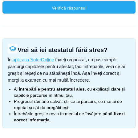
Verifică răspunsul
Vrei să iei atestatul fără stres?
În
aplicația SoferOnline
înveți organizat, cu pași simpli:
parcurgi capitolele pentru atestat, faci întrebările, vezi ce ai
greșit și repeți ce nu stăpânești încă. Așa înveți corect și
mergi la examen cu mai multă încredere.
Ai
întrebările pentru atestatul ales
, cu explicații clare și
capitole parcurse în ritmul tău.
Progresul rămâne salvat: știi ce ai parcurs, ce mai ai de
repetat și cât de pregătit ești.
Întrebările greșite revin în mediul de învățare până
fixezi
corect informația
.