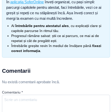
În
aplicația SoferOnline
înveți organizat, cu pași simpli:
parcurgi capitolele pentru atestat, faci întrebările, vezi ce ai
greșit și repeți ce nu stăpânești încă. Așa înveți corect și
mergi la examen cu mai multă încredere.
Ai
întrebările pentru atestatul ales
, cu explicații clare și
capitole parcurse în ritmul tău.
Progresul rămâne salvat: știi ce ai parcurs, ce mai ai de
repetat și cât de pregătit ești.
Întrebările greșite revin în mediul de învățare până
fixezi
corect informația
.
Comentarii
Nu există comentarii aprobate încă.
Comentariu
*