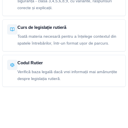
siguranță - clasa 3,4,5,6,8,9, cu variante, răspunsuri
corecte și explicații.
Curs de legislație rutieră
Toată materia necesară pentru a înțelege contextul din
spatele întrebărilor, într-un format ușor de parcurs.
Codul Rutier
Verifică baza legală dacă vrei informații mai amănunțite
despre legislația rutieră.