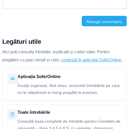
Adaugă comentariu
Legături utile
Aici poți consulta întrebări, explicații și codul rutier. Pentru
pregătire cu pași simpli și clari,
continuă în aplicația SoferOnline
.
Aplicația SoferOnline
Învață organizat, fără stres, revizuind întrebările pe care
nu le stăpânești și mergi pregătit la examen.
Toate întrebările
Consultă baza completă de întrebări pentru Consilieri de
siguranță - clasa 3,4,5,6,8,9, cu variante, răspunsuri