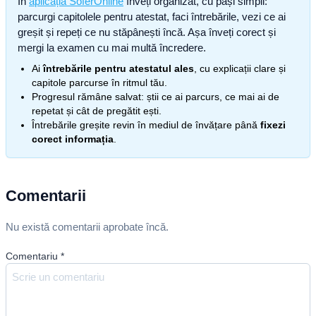
În
aplicația SoferOnline
înveți organizat, cu pași simpli:
parcurgi capitolele pentru atestat, faci întrebările, vezi ce ai
greșit și repeți ce nu stăpânești încă. Așa înveți corect și
mergi la examen cu mai multă încredere.
Ai
întrebările pentru atestatul ales
, cu explicații clare și
capitole parcurse în ritmul tău.
Progresul rămâne salvat: știi ce ai parcurs, ce mai ai de
repetat și cât de pregătit ești.
Întrebările greșite revin în mediul de învățare până
fixezi
corect informația
.
Comentarii
Nu există comentarii aprobate încă.
Comentariu
*