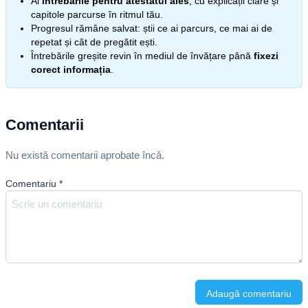
Ai
întrebările pentru atestatul ales
, cu explicații clare și
capitole parcurse în ritmul tău.
Progresul rămâne salvat: știi ce ai parcurs, ce mai ai de
repetat și cât de pregătit ești.
Întrebările greșite revin în mediul de învățare până
fixezi
corect informația
.
Comentarii
Nu există comentarii aprobate încă.
Comentariu
*
Adaugă comentariu