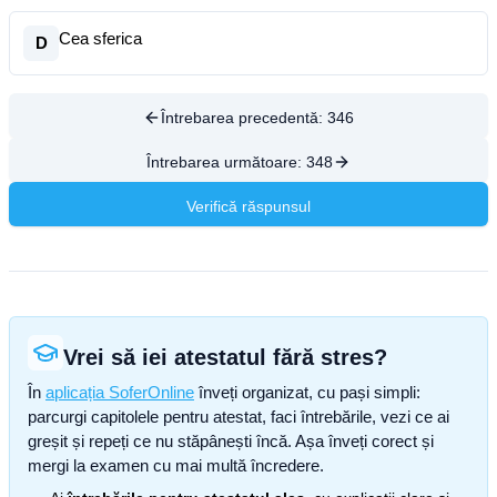
Cea sferica
D
Întrebarea precedentă:
346
Întrebarea următoare:
348
Verifică răspunsul
Vrei să iei atestatul fără stres?
În
aplicația SoferOnline
înveți organizat, cu pași simpli:
parcurgi capitolele pentru atestat, faci întrebările, vezi ce ai
greșit și repeți ce nu stăpânești încă. Așa înveți corect și
mergi la examen cu mai multă încredere.