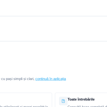
e cu pași simpli și clari,
continuă în aplicația
Toate întrebările
le stăpânești și mergi pregătit la
Consultă baza completă de 