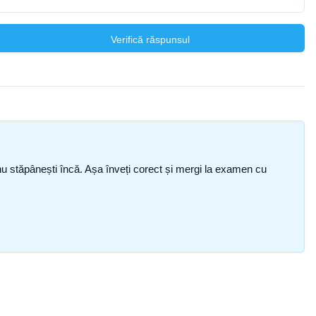
Verifică răspunsul
ce nu stăpânești încă. Așa înveți corect și mergi la examen cu