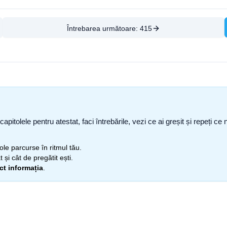
Întrebarea următoare:
415
capitolele pentru atestat, faci întrebările, vezi ce ai greșit și repeți 
itole parcurse în ritmul tău.
 și cât de pregătit ești.
ect informația
.