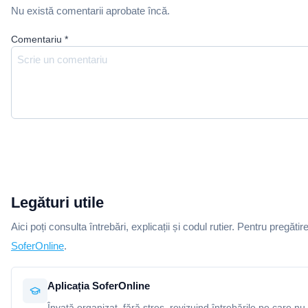
Nu există comentarii aprobate încă.
Comentariu
*
Legături utile
Aici poți consulta întrebări, explicații și codul rutier. Pentru pregătir
SoferOnline
.
Aplicația SoferOnline
Învață organizat, fără stres, revizuind întrebările pe care nu 