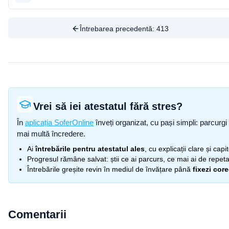
Întrebarea precedentă:
413
Vrei să iei atestatul fără stres?
În
aplicația SoferOnline
înveți organizat, cu pași simpli: parcurgi 
mai multă încredere.
Ai
întrebările pentru atestatul ales
, cu explicații clare și cap
Progresul rămâne salvat: știi ce ai parcurs, ce mai ai de repetat
Întrebările greșite revin în mediul de învățare până
fixezi cor
Comentarii