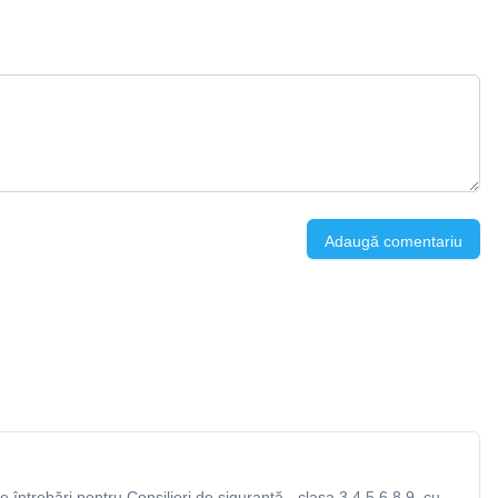
Adaugă comentariu
întrebări pentru Consilieri de siguranță - clasa 3,4,5,6,8,9, cu