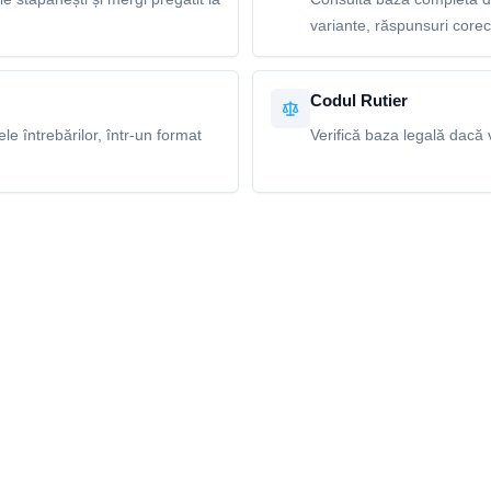
variante, răspunsuri corecte
Codul Rutier
e întrebărilor, într-un format
Verifică baza legală dacă v