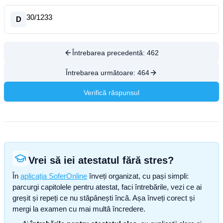
30/1233
D
Întrebarea precedentă:
462
Întrebarea următoare:
464
Verifică răspunsul
Vrei să iei atestatul fără stres?
În
aplicația SoferOnline
înveți organizat, cu pași simpli:
parcurgi capitolele pentru atestat, faci întrebările, vezi ce ai
greșit și repeți ce nu stăpânești încă. Așa înveți corect și
mergi la examen cu mai multă încredere.