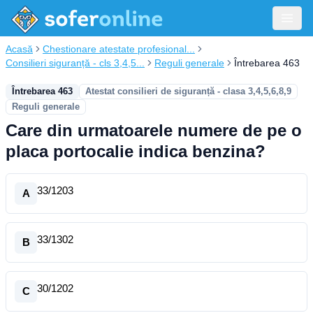
Acasă
Chestionare atestate profesional...
Consilieri siguranță - cls 3,4,5...
Reguli generale
Întrebarea 463
Întrebarea 463
Atestat consilieri de siguranță - clasa 3,4,5,6,8,9
Reguli generale
Care din urmatoarele numere de pe o
placa portocalie indica benzina?
33/1203
A
33/1302
B
30/1202
C