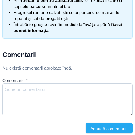
Ai
întrebările pentru atestatul ales
, cu explicații clare și
capitole parcurse în ritmul tău.
Progresul rămâne salvat: știi ce ai parcurs, ce mai ai de
repetat și cât de pregătit ești.
Întrebările greșite revin în mediul de învățare până
fixezi
corect informația
.
Comentarii
Nu există comentarii aprobate încă.
Comentariu
*
Adaugă comentariu