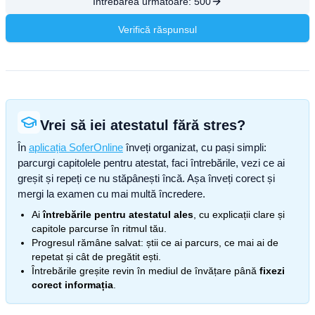
Întrebarea următoare:
500
Verifică răspunsul
Vrei să iei atestatul fără stres?
În
aplicația SoferOnline
înveți organizat, cu pași simpli:
parcurgi capitolele pentru atestat, faci întrebările, vezi ce ai
greșit și repeți ce nu stăpânești încă. Așa înveți corect și
mergi la examen cu mai multă încredere.
Ai
întrebările pentru atestatul ales
, cu explicații clare și
capitole parcurse în ritmul tău.
Progresul rămâne salvat: știi ce ai parcurs, ce mai ai de
repetat și cât de pregătit ești.
Întrebările greșite revin în mediul de învățare până
fixezi
corect informația
.