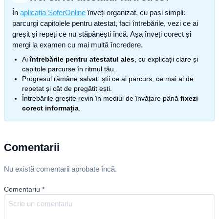
În
aplicația SoferOnline
înveți organizat, cu pași simpli:
parcurgi capitolele pentru atestat, faci întrebările, vezi ce ai
greșit și repeți ce nu stăpânești încă. Așa înveți corect și
mergi la examen cu mai multă încredere.
Ai
întrebările pentru atestatul ales
, cu explicații clare și
capitole parcurse în ritmul tău.
Progresul rămâne salvat: știi ce ai parcurs, ce mai ai de
repetat și cât de pregătit ești.
Întrebările greșite revin în mediul de învățare până
fixezi
corect informația
.
Comentarii
Nu există comentarii aprobate încă.
Comentariu
*