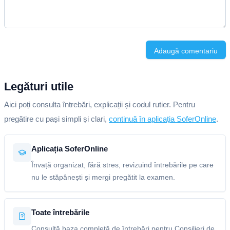
Adaugă comentariu
Legături utile
Aici poți consulta întrebări, explicații și codul rutier. Pentru
pregătire cu pași simpli și clari,
continuă în aplicația SoferOnline
.
Aplicația SoferOnline
Învață organizat, fără stres, revizuind întrebările pe care
nu le stăpânești și mergi pregătit la examen.
Toate întrebările
Consultă baza completă de întrebări pentru Consilieri de