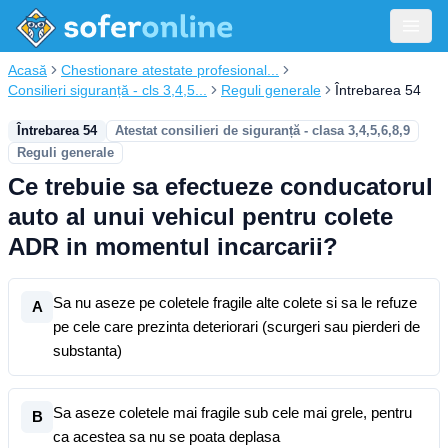
Acasă
Chestionare atestate profesional...
Consilieri siguranță - cls 3,4,5...
Reguli generale
Întrebarea 54
Întrebarea 54
Atestat consilieri de siguranță - clasa 3,4,5,6,8,9
Reguli generale
Ce trebuie sa efectueze conducatorul
auto al unui vehicul pentru colete
ADR in momentul incarcarii?
Sa nu aseze pe coletele fragile alte colete si sa le refuze
A
pe cele care prezinta deteriorari (scurgeri sau pierderi de
substanta)
Sa aseze coletele mai fragile sub cele mai grele, pentru
B
ca acestea sa nu se poata deplasa