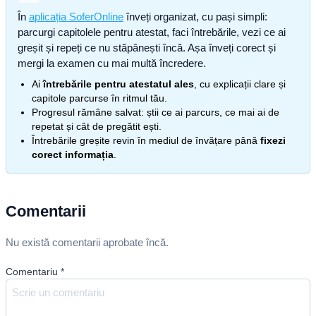
În
aplicația SoferOnline
înveți organizat, cu pași simpli:
parcurgi capitolele pentru atestat, faci întrebările, vezi ce ai
greșit și repeți ce nu stăpânești încă. Așa înveți corect și
mergi la examen cu mai multă încredere.
Ai
întrebările pentru atestatul ales
, cu explicații clare și
capitole parcurse în ritmul tău.
Progresul rămâne salvat: știi ce ai parcurs, ce mai ai de
repetat și cât de pregătit ești.
Întrebările greșite revin în mediul de învățare până
fixezi
corect informația
.
Comentarii
Nu există comentarii aprobate încă.
Comentariu
*