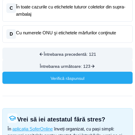
În toate cazurile cu etichetele tuturor coletelor din supra-
C
ambalaj
Cu numerele ONU şi etichetele mărfurilor conţinute
D
Întrebarea precedentă:
121
Întrebarea următoare:
123
Verifică răspunsul
Vrei să iei atestatul fără stres?
În
aplicația SoferOnline
înveți organizat, cu pași simpli: