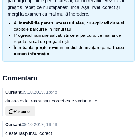
parcurgi capitolele pentru atestat, faci întrebările, vezi ce ai
greșit și repeți ce nu stăpânești încă. Așa înveți corect și
mergi la examen cu mai multă încredere.
Ai
întrebările pentru atestatul ales
, cu explicații clare și
capitole parcurse în ritmul tău.
Progresul rămâne salvat: știi ce ai parcurs, ce mai ai de
repetat și cât de pregătit ești.
Întrebările greșite revin în mediul de învățare până
fixezi
corect informația
.
Comentarii
Cursant
09.10.2019, 18:48
da asa este, raspunsul corect este varianta ..c..
Răspunde
Cursant
09.10.2019, 18:48
c este raspunsul corect