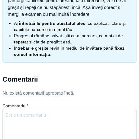
parcurgi capitolele pentru atestat, faci întrebările, vezi ce ai
greșit și repeți ce nu stăpânești încă. Așa înveți corect și
mergi la examen cu mai multă încredere.
Ai
întrebările pentru atestatul ales
, cu explicații clare și
capitole parcurse în ritmul tău.
Progresul rămâne salvat: știi ce ai parcurs, ce mai ai de
repetat și cât de pregătit ești.
Întrebările greșite revin în mediul de învățare până
fixezi
corect informația
.
Comentarii
Nu există comentarii aprobate încă.
Comentariu
*