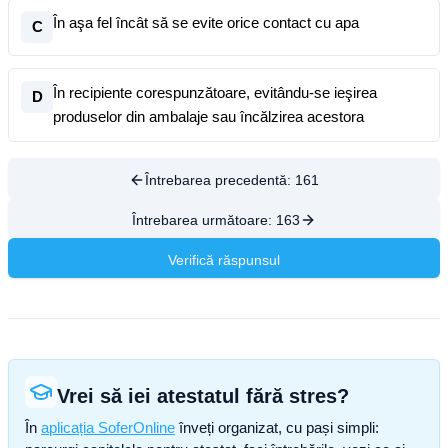
În aşa fel încât să se evite orice contact cu apa
C
În recipiente corespunzătoare, evitându-se ieşirea
D
produselor din ambalaje sau încălzirea acestora
Întrebarea precedentă:
161
Întrebarea următoare:
163
Verifică răspunsul
Vrei să iei atestatul fără stres?
În
aplicația SoferOnline
înveți organizat, cu pași simpli: