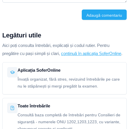
Adaugă comentariu
Legături utile
Aici poți consulta întrebări, explicații și codul rutier. Pentru
pregătire cu pași simpli și clari,
continuă în aplicația SoferOnline
.
Aplicația SoferOnline
Învață organizat, fără stres, revizuind întrebările pe care
nu le stăpânești și mergi pregătit la examen.
Toate întrebările
Consultă baza completă de întrebări pentru Consilieri de
siguranță - numerele ONU 1202,1203,1223, cu variante,
răspunsuri corecte și explicații.