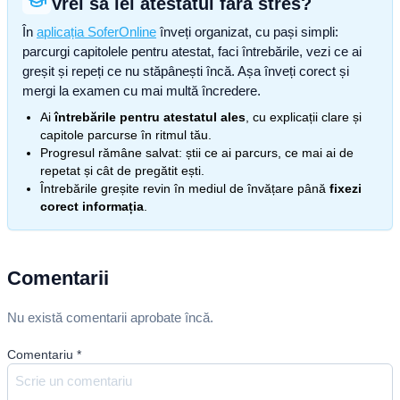
Vrei să iei atestatul fără stres?
În
aplicația SoferOnline
înveți organizat, cu pași simpli:
parcurgi capitolele pentru atestat, faci întrebările, vezi ce ai
greșit și repeți ce nu stăpânești încă. Așa înveți corect și
mergi la examen cu mai multă încredere.
Ai
întrebările pentru atestatul ales
, cu explicații clare și
capitole parcurse în ritmul tău.
Progresul rămâne salvat: știi ce ai parcurs, ce mai ai de
repetat și cât de pregătit ești.
Întrebările greșite revin în mediul de învățare până
fixezi
corect informația
.
Comentarii
Nu există comentarii aprobate încă.
Comentariu
*