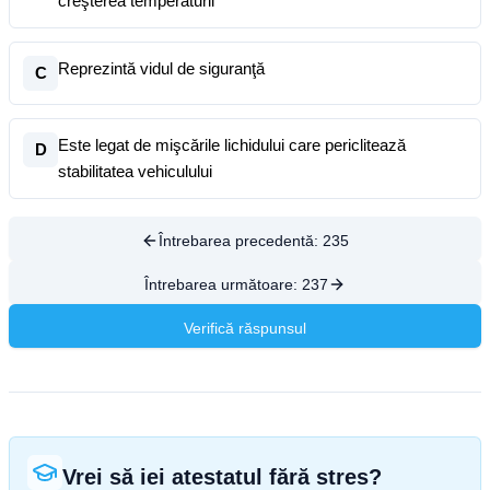
creşterea temperaturii
Reprezintă vidul de siguranţă
C
Este legat de mişcările lichidului care periclitează
D
stabilitatea vehiculului
Întrebarea precedentă:
235
Întrebarea următoare:
237
Verifică răspunsul
Vrei să iei atestatul fără stres?