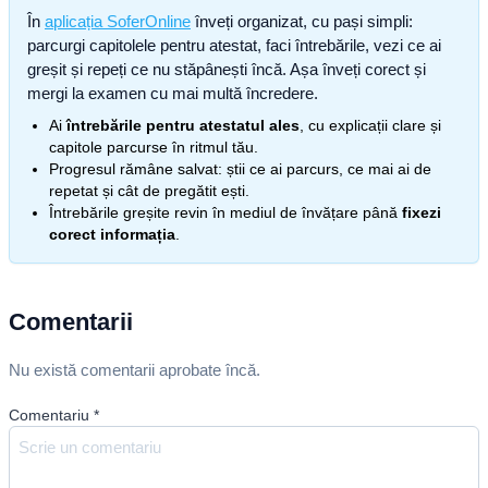
În
aplicația SoferOnline
înveți organizat, cu pași simpli:
parcurgi capitolele pentru atestat, faci întrebările, vezi ce ai
greșit și repeți ce nu stăpânești încă. Așa înveți corect și
mergi la examen cu mai multă încredere.
Ai
întrebările pentru atestatul ales
, cu explicații clare și
capitole parcurse în ritmul tău.
Progresul rămâne salvat: știi ce ai parcurs, ce mai ai de
repetat și cât de pregătit ești.
Întrebările greșite revin în mediul de învățare până
fixezi
corect informația
.
Comentarii
Nu există comentarii aprobate încă.
Comentariu
*