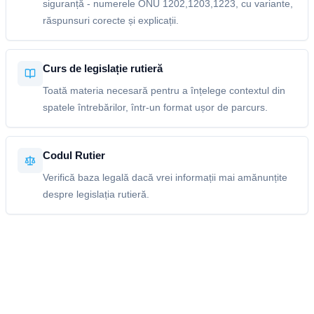
siguranță - numerele ONU 1202,1203,1223, cu variante,
răspunsuri corecte și explicații.
Curs de legislație rutieră
Toată materia necesară pentru a înțelege contextul din
spatele întrebărilor, într-un format ușor de parcurs.
Codul Rutier
Verifică baza legală dacă vrei informații mai amănunțite
despre legislația rutieră.