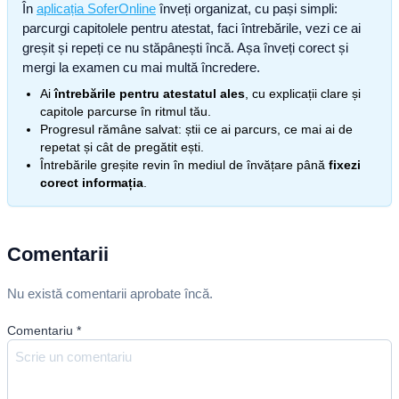
În
aplicația SoferOnline
înveți organizat, cu pași simpli:
parcurgi capitolele pentru atestat, faci întrebările, vezi ce ai
greșit și repeți ce nu stăpânești încă. Așa înveți corect și
mergi la examen cu mai multă încredere.
Ai
întrebările pentru atestatul ales
, cu explicații clare și
capitole parcurse în ritmul tău.
Progresul rămâne salvat: știi ce ai parcurs, ce mai ai de
repetat și cât de pregătit ești.
Întrebările greșite revin în mediul de învățare până
fixezi
corect informația
.
Comentarii
Nu există comentarii aprobate încă.
Comentariu
*