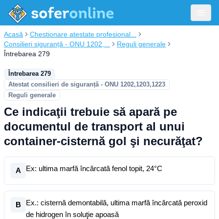
Acasă
Chestionare atestate profesional...
Consilieri siguranță - ONU 1202,...
Reguli generale
Întrebarea 279
Întrebarea 279
Atestat consilieri de siguranță - ONU 1202,1203,1223
Reguli generale
Ce indicaţii trebuie să apară pe
documentul de transport al unui
container-cisternă gol şi necurăţat?
Ex: ultima marfă încărcată fenol topit, 24°C
A
Ex.: cisternă demontabilă, ultima marfă încărcată peroxid
B
de hidrogen în soluţie apoasă