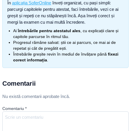
În
aplicația SoferOnline
înveți organizat, cu pași simpli:
parcurgi capitolele pentru atestat, faci întrebările, vezi ce ai
greșit și repeți ce nu stăpânești încă. Așa înveți corect și
mergi la examen cu mai multă încredere.
Ai
întrebările pentru atestatul ales
, cu explicații clare și
capitole parcurse în ritmul tău.
Progresul rămâne salvat: știi ce ai parcurs, ce mai ai de
repetat și cât de pregătit ești.
Întrebările greșite revin în mediul de învățare până
fixezi
corect informația
.
Comentarii
Nu există comentarii aprobate încă.
Comentariu
*