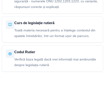
siguranță - numerele ONU 1202,1203,1223, cu variante,
răspunsuri corecte și explicații.
Curs de legislație rutieră
Toată materia necesară pentru a înțelege contextul din
spatele întrebărilor, într-un format ușor de parcurs.
Codul Rutier
Verifică baza legală dacă vrei informații mai amănunțite
despre legislația rutieră.