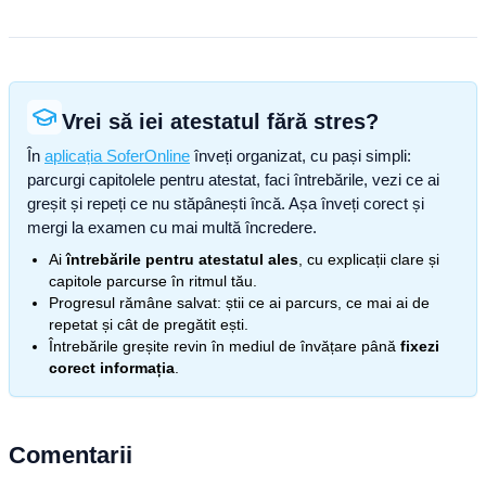
Vrei să iei atestatul fără stres?
În
aplicația SoferOnline
înveți organizat, cu pași simpli:
parcurgi capitolele pentru atestat, faci întrebările, vezi ce ai
greșit și repeți ce nu stăpânești încă. Așa înveți corect și
mergi la examen cu mai multă încredere.
Ai
întrebările pentru atestatul ales
, cu explicații clare și
capitole parcurse în ritmul tău.
Progresul rămâne salvat: știi ce ai parcurs, ce mai ai de
repetat și cât de pregătit ești.
Întrebările greșite revin în mediul de învățare până
fixezi
corect informația
.
Comentarii