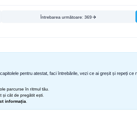
Întrebarea următoare:
369
capitolele pentru atestat, faci întrebările, vezi ce ai greșit și repeți 
itole parcurse în ritmul tău.
 și cât de pregătit ești.
ect informația
.