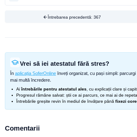
Întrebarea precedentă:
367
Vrei să iei atestatul fără stres?
În
aplicația SoferOnline
înveți organizat, cu pași simpli: parcurgi 
mai multă încredere.
Ai
întrebările pentru atestatul ales
, cu explicații clare și cap
Progresul rămâne salvat: știi ce ai parcurs, ce mai ai de repetat
Întrebările greșite revin în mediul de învățare până
fixezi cor
Comentarii