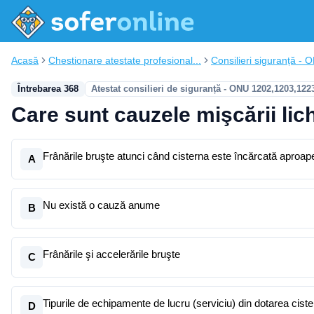
Acasă
Chestionare atestate profesional...
Consilieri siguranță - 
Întrebarea 368
Atestat consilieri de siguranță - ONU 1202,1203,122
Care sunt cauzele mişcării lich
Frânările bruşte atunci când cisterna este încărcată aproa
A
Nu există o cauză anume
B
Frânările şi accelerările bruşte
C
Tipurile de echipamente de lucru (serviciu) din dotarea ciste
D