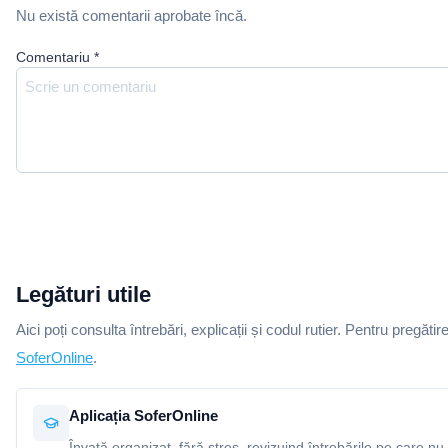
Nu există comentarii aprobate încă.
Comentariu
*
Legături utile
Aici poți consulta întrebări, explicații și codul rutier. Pentru pregătir
SoferOnline
.
Aplicația SoferOnline
Învață organizat, fără stres, revizuind întrebările pe care nu 