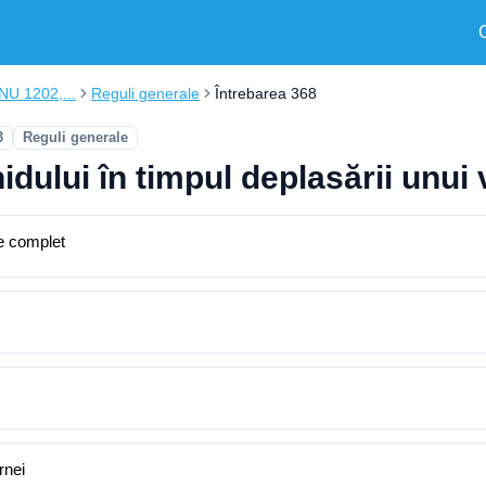
ONU 1202,...
Reguli generale
Întrebarea 368
3
Reguli generale
idului în timpul deplasării unui
pe complet
rnei