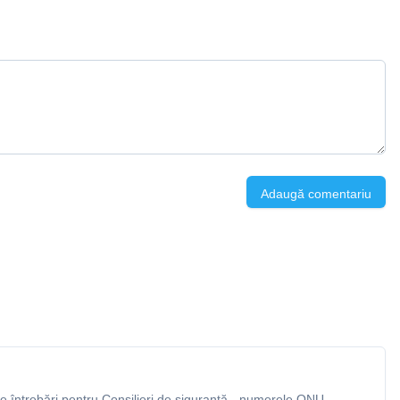
Adaugă comentariu
 întrebări pentru Consilieri de siguranță - numerele ONU