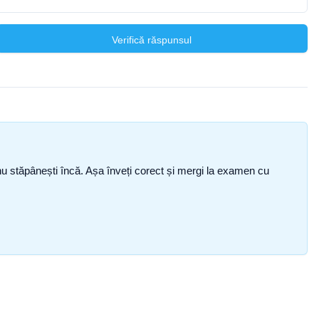
Verifică răspunsul
ce nu stăpânești încă. Așa înveți corect și mergi la examen cu