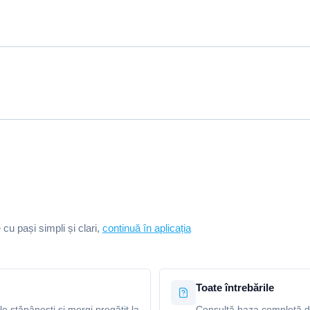
e cu pași simpli și clari,
continuă în aplicația
Toate întrebările
le stăpânești și mergi pregătit la
Consultă baza completă de