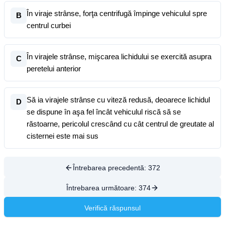
În viraje strânse, forţa centrifugă împinge vehiculul spre
B
centrul curbei
În virajele strânse, mişcarea lichidului se exercită asupra
C
peretelui anterior
Să ia virajele strânse cu viteză redusă, deoarece lichidul
D
se dispune în aşa fel încât vehiculul riscă să se
răstoarne, pericolul crescând cu cât centrul de greutate al
cisternei este mai sus
Întrebarea precedentă:
372
Întrebarea următoare:
374
Verifică răspunsul