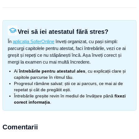
Vrei să iei atestatul fără stres?
În
aplicația SoferOnline
înveți organizat, cu pași simpli:
parcurgi capitolele pentru atestat, faci întrebările, vezi ce ai
greșit și repeți ce nu stăpânești încă. Așa înveți corect și
mergi la examen cu mai multă încredere.
Ai
întrebările pentru atestatul ales
, cu explicații clare și
capitole parcurse în ritmul tău.
Progresul rămâne salvat: știi ce ai parcurs, ce mai ai de
repetat și cât de pregătit ești.
Întrebările greșite revin în mediul de învățare până
fixezi
corect informația
.
Comentarii