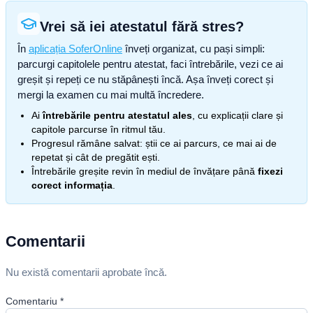
Vrei să iei atestatul fără stres?
În
aplicația SoferOnline
înveți organizat, cu pași simpli:
parcurgi capitolele pentru atestat, faci întrebările, vezi ce ai
greșit și repeți ce nu stăpânești încă. Așa înveți corect și
mergi la examen cu mai multă încredere.
Ai
întrebările pentru atestatul ales
, cu explicații clare și
capitole parcurse în ritmul tău.
Progresul rămâne salvat: știi ce ai parcurs, ce mai ai de
repetat și cât de pregătit ești.
Întrebările greșite revin în mediul de învățare până
fixezi
corect informația
.
Comentarii
Nu există comentarii aprobate încă.
Comentariu
*