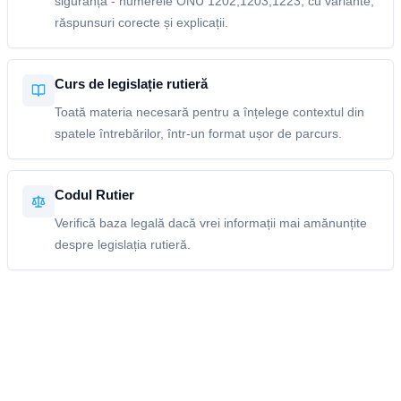
siguranță - numerele ONU 1202,1203,1223, cu variante,
răspunsuri corecte și explicații.
Curs de legislație rutieră
Toată materia necesară pentru a înțelege contextul din
spatele întrebărilor, într-un format ușor de parcurs.
Codul Rutier
Verifică baza legală dacă vrei informații mai amănunțite
despre legislația rutieră.