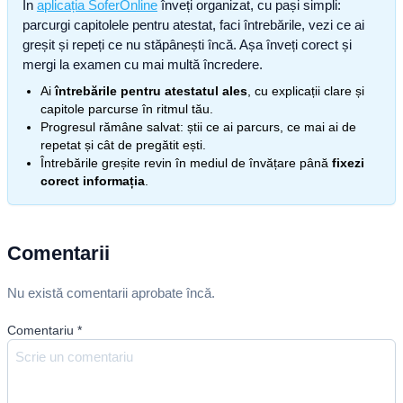
În
aplicația SoferOnline
înveți organizat, cu pași simpli:
parcurgi capitolele pentru atestat, faci întrebările, vezi ce ai
greșit și repeți ce nu stăpânești încă. Așa înveți corect și
mergi la examen cu mai multă încredere.
Ai
întrebările pentru atestatul ales
, cu explicații clare și
capitole parcurse în ritmul tău.
Progresul rămâne salvat: știi ce ai parcurs, ce mai ai de
repetat și cât de pregătit ești.
Întrebările greșite revin în mediul de învățare până
fixezi
corect informația
.
Comentarii
Nu există comentarii aprobate încă.
Comentariu
*