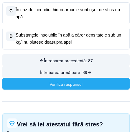
În caz de incendiu, hidrocarburile sunt uşor de stins cu
C
apă
Substanţele insolubile în apă a căror densitate e sub un
D
kg/l nu plutesc deasupra apei
Întrebarea precedentă:
87
Întrebarea următoare:
89
Verifică răspunsul
Vrei să iei atestatul fără stres?