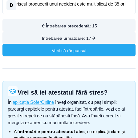
riscul producerii unui accident este multiplicat de 35 ori
D
Întrebarea precedentă:
15
Întrebarea următoare:
17
Verifică răspunsul
Vrei să iei atestatul fără stres?
În
aplicația SoferOnline
înveți organizat, cu pași simpli:
parcurgi capitolele pentru atestat, faci întrebările, vezi ce ai
greșit și repeți ce nu stăpânești încă. Așa înveți corect și
mergi la examen cu mai multă încredere.
Ai
întrebările pentru atestatul ales
, cu explicații clare și
capitole parcurse în ritmul tău.