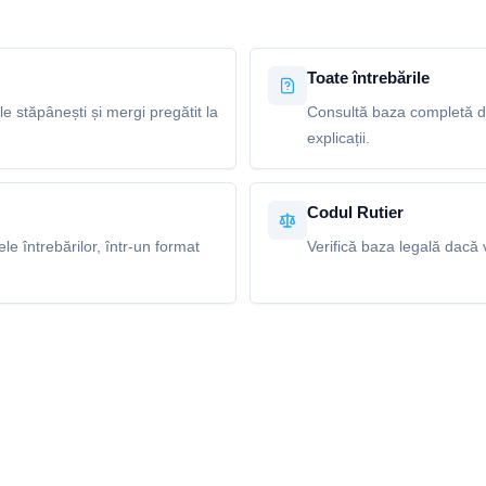
Toate întrebările
le stăpânești și mergi pregătit la
Consultă baza completă de
explicații.
Codul Rutier
e întrebărilor, într-un format
Verifică baza legală dacă v