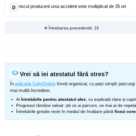
riscul producerii unui accident este multiplicat de 35 ori
D
Întrebarea precedentă:
16
Vrei să iei atestatul fără stres?
În
aplicația SoferOnline
înveți organizat, cu pași simpli: parcurgi 
mai multă încredere.
Ai
întrebările pentru atestatul ales
, cu explicații clare și cap
Progresul rămâne salvat: știi ce ai parcurs, ce mai ai de repetat
Întrebările greșite revin în mediul de învățare până
fixezi cor