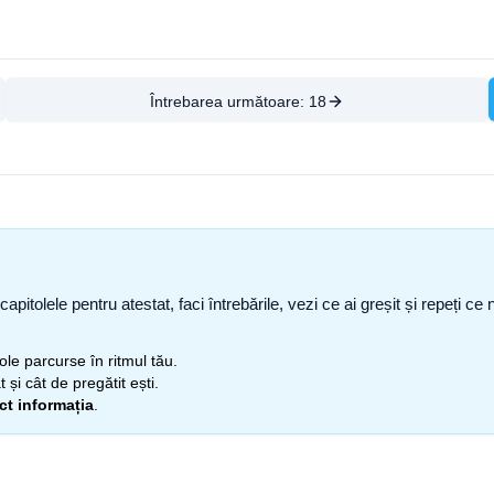
Întrebarea următoare:
18
capitolele pentru atestat, faci întrebările, vezi ce ai greșit și repeți 
itole parcurse în ritmul tău.
 și cât de pregătit ești.
ect informația
.