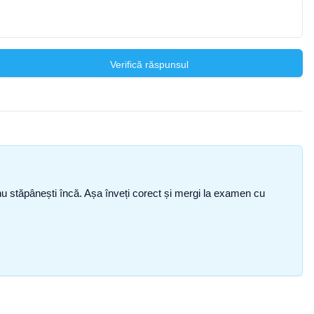
Verifică răspunsul
ce nu stăpânești încă. Așa înveți corect și mergi la examen cu