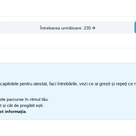
Întrebarea următoare:
235
capitolele pentru atestat, faci întrebările, vezi ce ai greșit și repeți 
itole parcurse în ritmul tău.
 și cât de pregătit ești.
ect informația
.