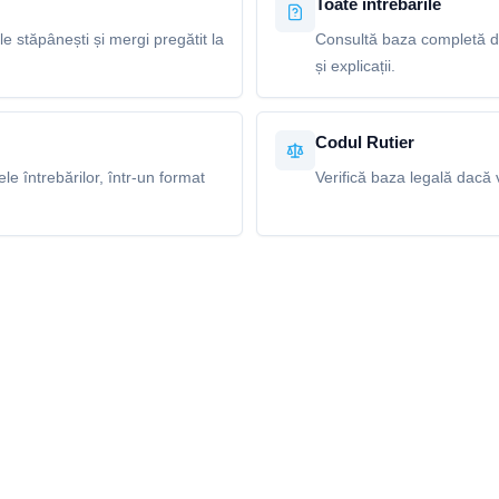
Toate întrebările
le stăpânești și mergi pregătit la
Consultă baza completă de
și explicații.
Codul Rutier
e întrebărilor, într-un format
Verifică baza legală dacă v