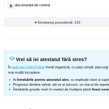
documentul de control
D
Întrebarea precedentă:
233
Vrei să iei atestatul fără stres?
În
aplicația SoferOnline
înveți organizat, cu pași simpli: parcurgi 
mai multă încredere.
Ai
întrebările pentru atestatul ales
, cu explicații clare și cap
Progresul rămâne salvat: știi ce ai parcurs, ce mai ai de repetat
Întrebările greșite revin în mediul de învățare până
fixezi cor