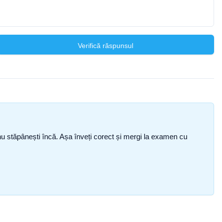
Verifică răspunsul
ce nu stăpânești încă. Așa înveți corect și mergi la examen cu