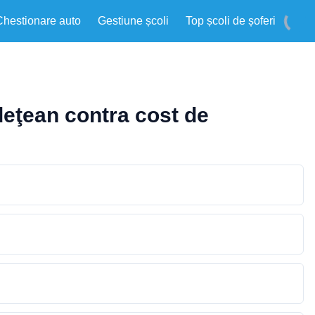
Chestionare auto
Gestiune școli
Top școli de șoferi
deţean contra cost de