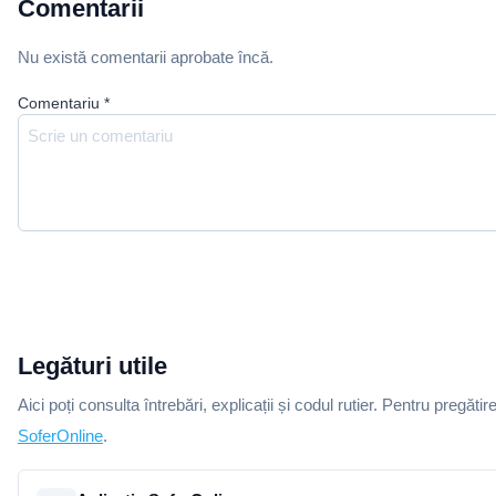
Comentarii
Nu există comentarii aprobate încă.
Comentariu
*
Legături utile
Aici poți consulta întrebări, explicații și codul rutier. Pentru pregătir
SoferOnline
.