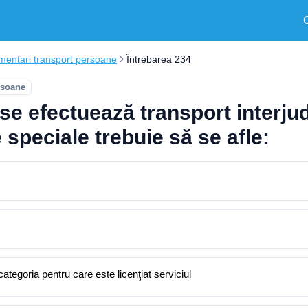
mentari transport persoane
Întrebarea 234
rsoane
se efectuează transport interju
 speciale trebuie să se afle:
tegoria pentru care este licenţiat serviciul