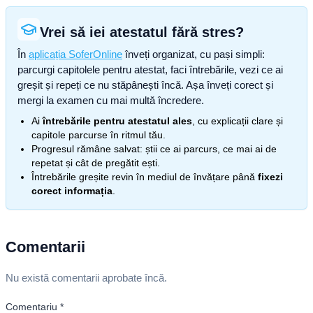
Vrei să iei atestatul fără stres?
În
aplicația SoferOnline
înveți organizat, cu pași simpli:
parcurgi capitolele pentru atestat, faci întrebările, vezi ce ai
greșit și repeți ce nu stăpânești încă. Așa înveți corect și
mergi la examen cu mai multă încredere.
Ai
întrebările pentru atestatul ales
, cu explicații clare și
capitole parcurse în ritmul tău.
Progresul rămâne salvat: știi ce ai parcurs, ce mai ai de
repetat și cât de pregătit ești.
Întrebările greșite revin în mediul de învățare până
fixezi
corect informația
.
Comentarii
Nu există comentarii aprobate încă.
Comentariu
*