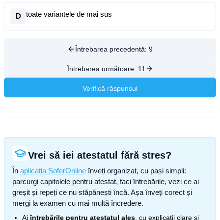
toate variantele de mai sus
D
Întrebarea precedentă:
9
Întrebarea următoare:
11
Verifică răspunsul
Vrei să iei atestatul fără stres?
În
aplicația SoferOnline
înveți organizat, cu pași simpli:
parcurgi capitolele pentru atestat, faci întrebările, vezi ce ai
greșit și repeți ce nu stăpânești încă. Așa înveți corect și
mergi la examen cu mai multă încredere.
Ai
întrebările pentru atestatul ales
, cu explicații clare și