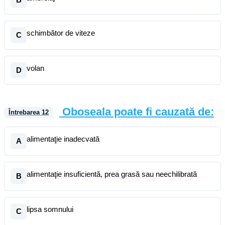
schimbător de viteze
C
volan
D
Oboseala poate fi cauzată de:
Întrebarea
12
alimentaţie inadecvată
A
alimentaţie insuficientă, prea grasă sau neechilibrată
B
lipsa somnului
C