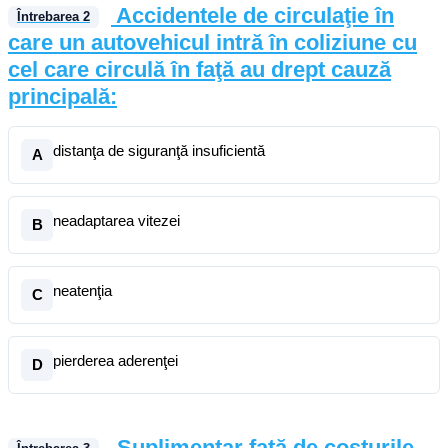
Accidentele de circulaţie în
Întrebarea
2
care un autovehicul intră în coliziune cu
cel care circulă în faţă au drept cauză
principală:
distanţa de siguranţă insuficientă
A
neadaptarea vitezei
B
neatenţia
C
pierderea aderenţei
D
Suplimentar faţă de costurile