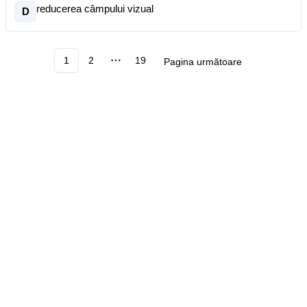
reducerea câmpului vizual
D
1
2
19
Pagina următoare
More pages